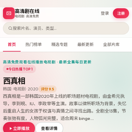
高清剧在线
登录
注册
电视剧 · 高清免费
搜索片名、演员、类型…
首页
热门榜单
精选专题
最新更新
全部片库
高清免费观看在线播放电视剧 · 最新全集每日更新
今日热播 TOP 1
西真相
韩国
·
电视剧
·
2020
评分
9.5
西真相是一部韩国2020年上线的职场题材电视剧，由金希元执
导，李到晛、IU、李政宰等主演。故事以律所职场为背景，失忆
后重启人生的女孩于权谋与真情之间寻找出路。全剧全13集，节
奏张弛有度，人物弧光完整，适合周末 binge…
立即播放
查看详情