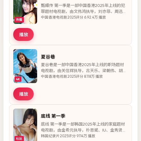
甄嬛传 第一季是一部中国香港2025年上线的犯
罪题材电视剧，由文伟鸿执导，刘亦菲、周迅、
马国明等主演。故事以民国上海滩为背景，卧底
中国香港
电视剧
2025
评分
6.9
2.4万
播放
热播
多年的缉毒警于家庭与理想之间做出艰难抉择。
全剧全20集，节奏张弛有度，人物弧光完整，
播放
适合与家人一同追看。
夏谷巷
夏谷巷是一部中国香港2025年上线的职场题材
电视剧，由关信辉执导，古天乐、梁朝伟、胡歌
等主演。故事以律所职场为背景，失忆后重启人
中国香港
电视剧
2025
评分
8.1
18万
播放
4K
生的女孩于权谋与真情之间寻找出路。全剧更新
至30集，节奏张弛有度，人物弧光完整，适合
播放
二次回味细节。
底线 第一季
底线 第一季是一部韩国2025年上线的家庭题材
电视剧，由金希元执导，朴恩斌、IU、金秀贤等
主演。故事以豪门家族为背景，背负秘密的律师
韩国
纪录片
2025
评分
9.1
14万
播放
杜比