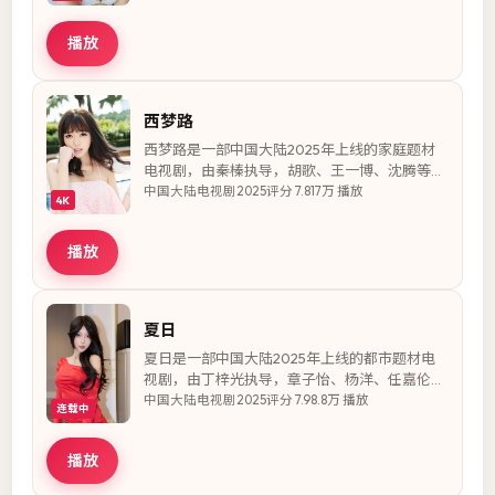
跨越阶层与偏见收获成长。全剧全17集，节奏张
弛有度，人物弧光完整，适合周末 binge 追更。
播放
西梦路
西梦路是一部中国大陆2025年上线的家庭题材
电视剧，由秦榛执导，胡歌、王一博、沈腾等主
演。故事以刑警支队为背景，在职场逆袭的实习
中国大陆
电视剧
2025
评分
7.8
17万
播放
4K
生跨越阶层与偏见收获成长。全剧更新至30
集，节奏张弛有度，人物弧光完整，适合下班碎
播放
片时间观看。
夏日
夏日是一部中国大陆2025年上线的都市题材电
视剧，由丁梓光执导，章子怡、杨洋、任嘉伦等
主演。故事以豪门家族为背景，背负秘密的律师
中国大陆
电视剧
2025
评分
7.9
8.8万
播放
连载中
用证据与良知对抗黑暗势力。全剧全39集，节奏
张弛有度，人物弧光完整，适合周末 binge 追
播放
更。