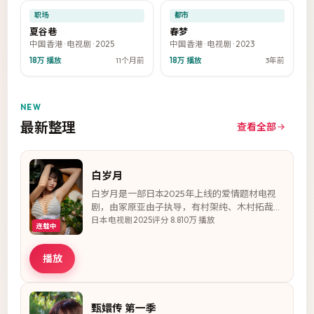
8.1
8.6
热门
热门
职场
都市
夏谷巷
春梦
中国香港
·
电视剧
·
2025
中国香港
·
电视剧
·
2023
18万
播放
11个月前
18万
播放
3年前
NEW
最新整理
查看全部
白岁月
白岁月是一部日本2025年上线的爱情题材电视
剧，由冢原亚由子执导，有村架纯、木村拓哉、
绫濑遥等主演。故事以普通社区为背景，在职场
日本
电视剧
2025
评分
8.8
10万
播放
连载中
逆袭的实习生以专业与热血打破行业偏见。全剧
更新至27集，节奏张弛有度，人物弧光完整，适
播放
合与家人一同追看。
甄嬛传 第一季