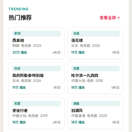
TRENDING
热门推荐
查看全部
53:22
41:55
9.5
9.2
热门
热门
职场
古装
西真相
莲花楼
韩国
·
电视剧
·
2020
日本
·
电视剧
·
2024
20万
播放
6年前
19万
播放
1年前
43:40
99:23
8.9
7.3
热门
热门
历史
犯罪
我的阿勒泰·特别版
哈尔滨一九四四
日本
·
电视剧
·
2024
中国大陆
·
电影
·
2018
19万
播放
1年前
18万
播放
8年前
47:13
48:03
7.9
8.3
热门
热门
犯罪
家庭
使徒行者
旧潮风
中国大陆
·
电视剧
·
2019
中国香港
·
电视剧
·
2025
18万
播放
6年前
18万
播放
1年前
52:03
50:37